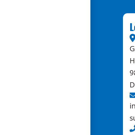
L
G
H
9
D
i
s