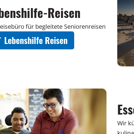
benshilfe-Reisen
Reisebüro für begleitete Seniorenreisen
Lebenshilfe Reisen
Ess
Wir k
kulin