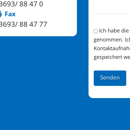
3693/ 88 47 0
Fax
3693/ 88 47 77
Ich habe di
genommen. Ich
Kontaktaufnah
gespeichert w