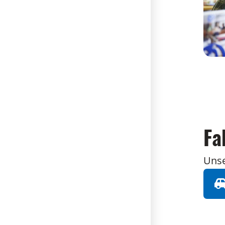
Fa
Unse