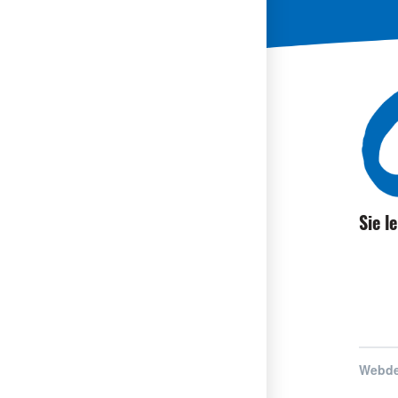
Sie l
Webde